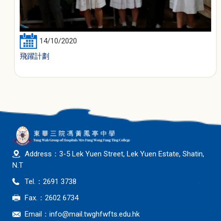
14/10/2020
飛躍計劃
Address：3-5 Lek Yuen Street, Lek Yuen Estate, Shatin,
N.T
Tel.：2691 3738
Fax.：2602 6734
Email：
info@mail.twghfwfts.edu.hk