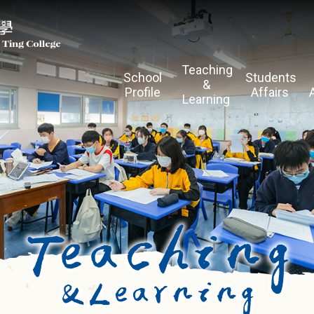
Teaching
School
Students
&
Profile
Affairs
Learning