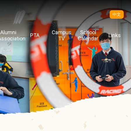
中文
Alumni
Campus
School
PTA
Links
Association
TV
Calendar