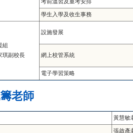
考前溫習及重考安排
學生入學及收生事務
設施發展
援組
家琪副校長
網上校管系統
電子學習策略
統籌老師
黃慧敏
張啟彥