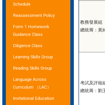
Schedule
Reassessment Policy
教務發展組
Form 1 Homework
總統籌：黃
Guidance Class
Diligence Class
Learning Skills Group
Reading Skills Group
Language Across
考試及評核
Curriculum （LAC）
總統籌：劉
Invitational Education