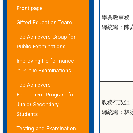
Front page
學與教事務
Gifted Education Team
總統籌：陳
Top Achievers Group for
Public Examinations
Improving Performance
in Public Examinations
Top Achievers
Enrichment Program for
教務行政組
Junior Secondary
總統籌：林
Students
Testing and Examination