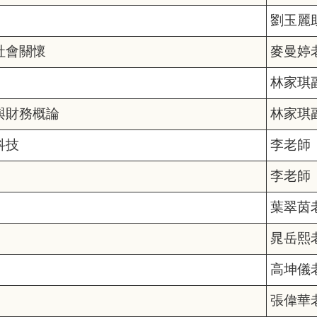
劉玉麗
社會關懷
麥曼婷
林家琪
與財務概論
林家琪
科技
李老師
李老師
葉翠茵
晁岳熙
高坤儀
張偉華