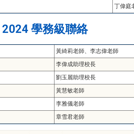
丁偉庭
 - 2024 學務級聯絡
黃綺莉老師、李志偉老師
李偉成助理校長
劉玉麗助理校長
黃慧敏老師
李雅儀老師
章雪君老師