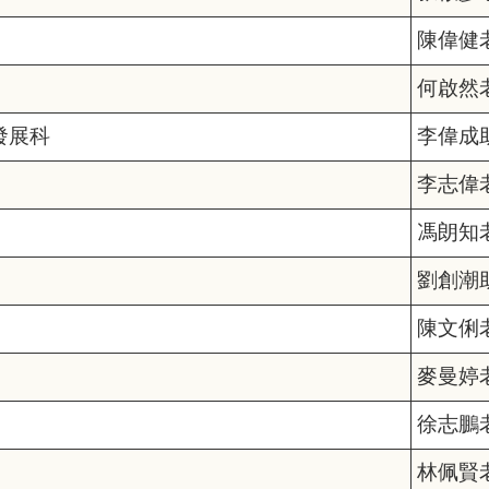
陳偉健
何啟然
發展科
李偉成
李志偉
馮朗知
劉創潮
陳文俐
麥曼婷
徐志鵬
林佩賢