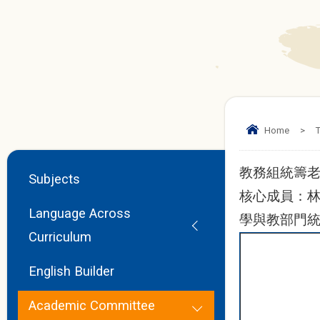
Home
>
T
教務組統籌
Subjects
核心成員：林
Language Across
學與教部門
Curriculum
English Builder
Academic Committee