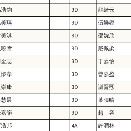
馬浩鈞
3D
龍綺云
孫美琪
3D
伍樂鏗
謝美淇
3D
邵婉欣
王曉雪
3D
戴佩柔
胡金志
3D
丁嘉怡
趙懷孝
3D
曾嘉盈
趙崇康
3D
謝晉熙
蔡慧晨
3D
葉曉晴
朱嘉韻
3D
趙 容
蕭浩邦
4A
許潤林