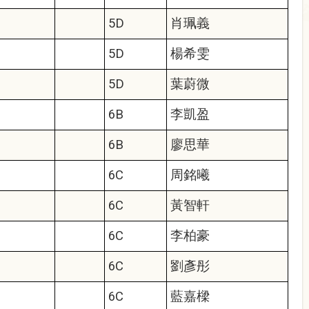
5D
肖珮義
5D
楊希雯
5D
葉蔚微
6B
李凱盈
6B
廖思華
6C
周銘曦
6C
黃智軒
6C
李柏豪
6C
劉彥彤
6C
藍嘉樑