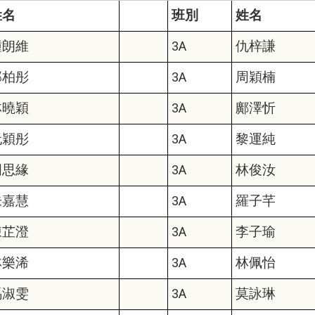
姓名
班別
姓名
鍾朗維
3A
仇梓謙
郭柏彤
3A
周穎楠
林曉穎
3A
鄺澤忻
阮穎彤
3A
黎運純
周思緣
3A
林俊汝
朱嘉慧
3A
羅子芊
陳芷澄
3A
李子瑜
林樂浠
3A
林佩怡
馬淑雯
3A
莫詠琳