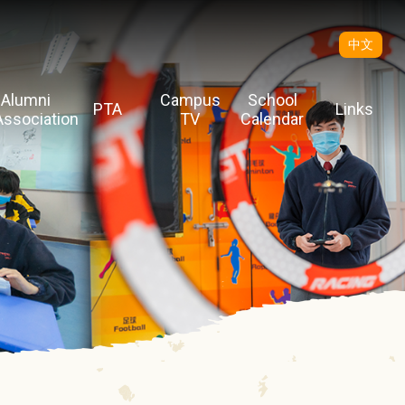
中文
Alumni
Campus
School
PTA
Links
Association
TV
Calendar