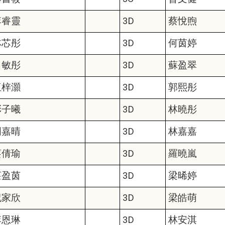
李睿靈
3D
蔡悅煦
林芯彤
3D
何茵婷
呂敏彤
3D
蘇盈翠
伍梓灝
3D
郭熙彤
彭子曦
3D
林曉彤
周嘉晴
3D
林嘉嘉
蔡倩瑜
3D
羅曉嵐
莊盈茵
3D
梁晞婷
祝家欣
3D
梁皓萌
李恩琳
3D
林安淇