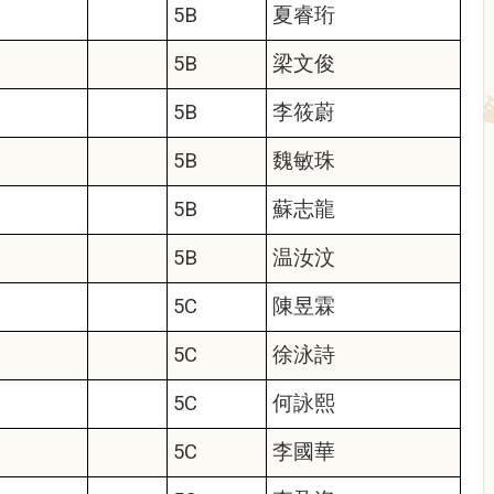
5B
夏睿珩
5B
梁文俊
5B
李筱蔚
5B
魏敏珠
5B
蘇志龍
5B
温汝汶
5C
陳昱霖
5C
徐泳詩
5C
何詠熙
5C
李國華