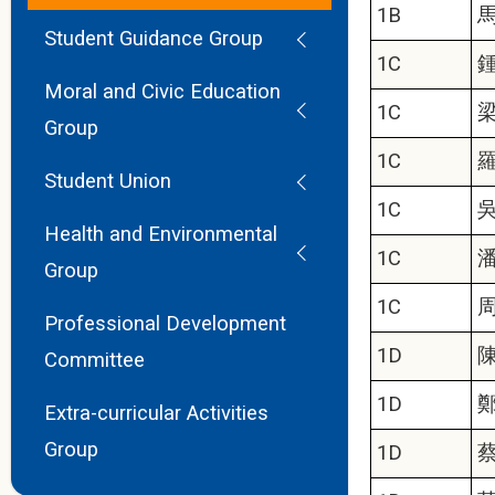
1B
Student Guidance Group
1C
Moral and Civic Education
1C
Group
1C
Student Union
1C
Health and Environmental
1C
Group
1C
Professional Development
1D
Committee
1D
Extra-curricular Activities
Group
1D