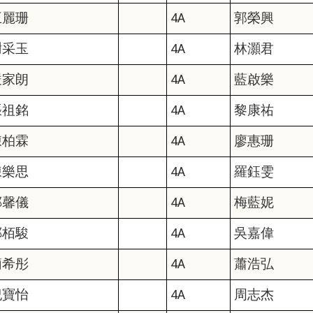
王麗珊
4A
郭榮興
謝采玉
4A
林灝君
嚴家朗
4A
藍啟樂
張祖銘
4A
黎康祐
陳柏霖
4A
廖惠珊
陳樂思
4A
羅鈺雯
鄭馨儀
4A
梅藍妮
鄭栢駿
4A
吳嘉偉
簡希彤
4A
蕭浩弘
紀寶怡
4A
周志杰