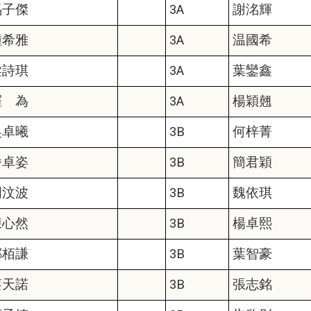
馬子傑
3A
謝洺輝
鍾希雅
3A
温國希
梁詩琪
3A
葉鑾鑫
羅 為
3A
楊穎翹
吳卓曦
3B
何梓菁
潘卓姿
3B
簡君穎
周汶波
3B
魏依琪
陳心然
3B
楊卓熙
鄭栢謙
3B
葉智豪
蔡天諾
3B
張志銘