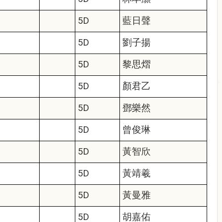
5D
藍日聲
5D
劉子揚
5D
黎思熠
5D
顏君乙
5D
鄧樂然
5D
曾俊琳
5D
黃智欣
5D
黃靖羲
5D
黃曼雅
5D
胡嘉佑