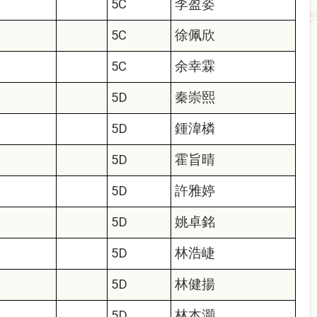
5C
李盈姿
5C
徐佩欣
5C
余幸霖
5D
秦崇熙
5D
鍾湋橉
5D
霍旨晴
5D
許雅婷
5D
姚卓銘
5D
林浩崨
5D
林健揚
5D
林本灝