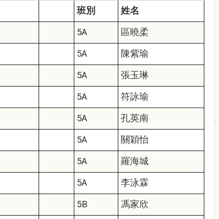
班別
姓名
5A
區曉柔
5A
陳紫瑜
5A
張玉琳
5A
符詠瑜
5A
孔英南
5A
關穎怡
5A
羅海城
5A
李泳霖
5B
馮家欣