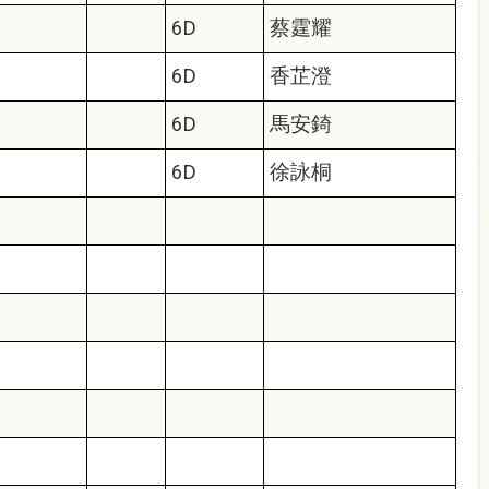
6D
蔡霆耀
6D
香芷澄
6D
馬安錡
6D
徐詠桐