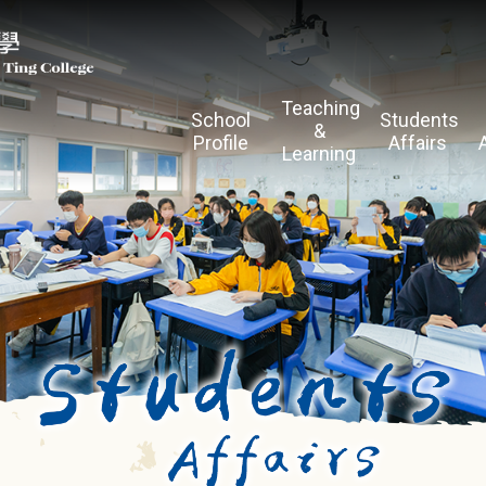
Teaching
School
Students
&
Profile
Affairs
Learning