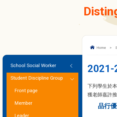
Distin
Home
>
S
School Social Worker
2021
Student Discipline Group
下列學生於本
Front page
獲老師嘉許推
Member
品行優
Leader