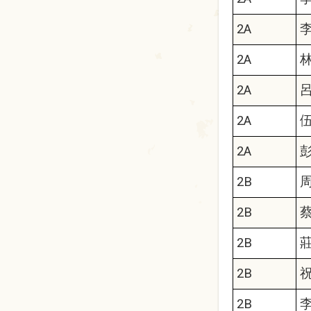
2A
2A
2A
2A
2A
2B
2B
2B
2B
2B