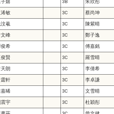
莫子嬉
3B
朱欣彤
伍浠敏
3C
蔡尚坤
冼汶羲
3C
陳紫晴
曾文峰
3C
鄭子逸
謝俊希
3C
傅嘉銘
王俊賢
3C
羅雪晴
黃天朗
3C
李倩希
黃霆軒
3C
李卓謙
陳嘉晞
3C
文雪晴
劉震宇
3C
杜穎彤
李書莜
3C
曾文健