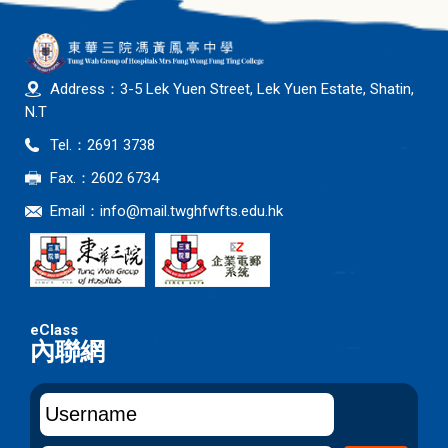
Address：3-5 Lek Yuen Street, Lek Yuen Estate, Shatin,
N.T
Tel.：2691 3738
Fax.：2602 6734
Email：
info@mail.twghfwfts.edu.hk
內聯網